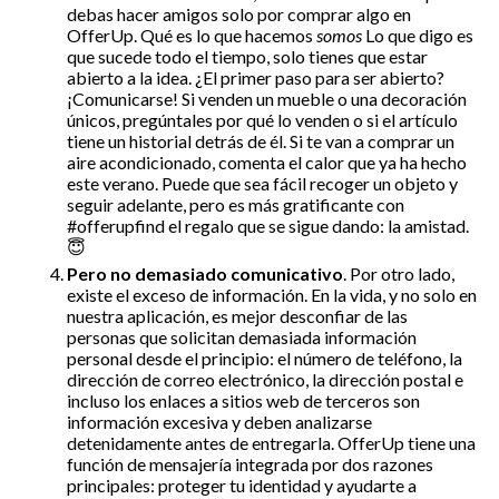
debas hacer amigos solo por comprar algo en
OfferUp. Qué es lo que hacemos
somos
Lo que digo es
que sucede todo el tiempo, solo tienes que estar
abierto a la idea. ¿El primer paso para ser abierto?
¡Comunicarse! Si venden un mueble o una decoración
únicos, pregúntales por qué lo venden o si el artículo
tiene un historial detrás de él. Si te van a comprar un
aire acondicionado, comenta el calor que ya ha hecho
este verano. Puede que sea fácil recoger un objeto y
seguir adelante, pero es más gratificante con
#offerupfind el regalo que se sigue dando: la amistad.
😇
Pero no demasiado comunicativo
. Por otro lado,
existe el exceso de información. En la vida, y no solo en
nuestra aplicación, es mejor desconfiar de las
personas que solicitan demasiada información
personal desde el principio: el número de teléfono, la
dirección de correo electrónico, la dirección postal e
incluso los enlaces a sitios web de terceros son
información excesiva y deben analizarse
detenidamente antes de entregarla. OfferUp tiene una
función de mensajería integrada por dos razones
principales: proteger tu identidad y ayudarte a