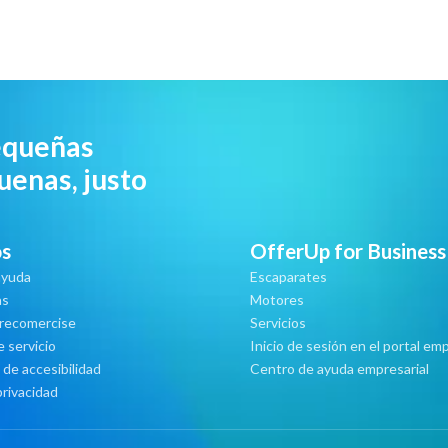
equeñas
uenas, justo
os
OfferUp for Business
ayuda
Escaparates
as
Motores
 recomercise
Servicios
 servicio
Inicio de sesión en el portal emp
 de accesibilidad
Centro de ayuda empresarial
privacidad