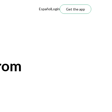
Español
Login
Get the app
from