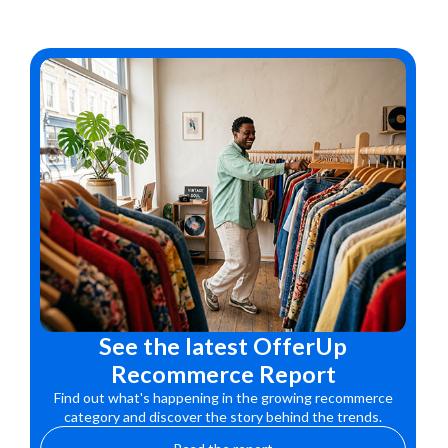
See the latest OfferUp
Recommerce Report
Find out what's happening in the growing recommerce
category and discover the story behind the trends.