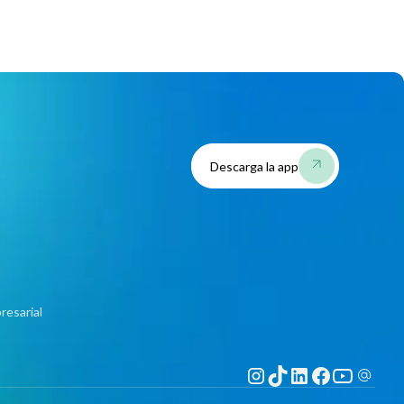
Descarga la app
resarial