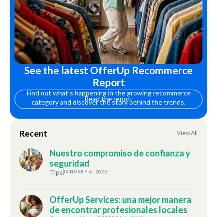
See the latest OfferUp Recommerce
Report
Find out what's happening in the growing recommerce
Read the report
category and discover the story behind the trends.
Recent
View All
Nuestro compromiso de confianza y
seguridad
Tips
JANUARY 6, 2026
OfferUp Services: una mejor manera
de encontrar profesionales locales