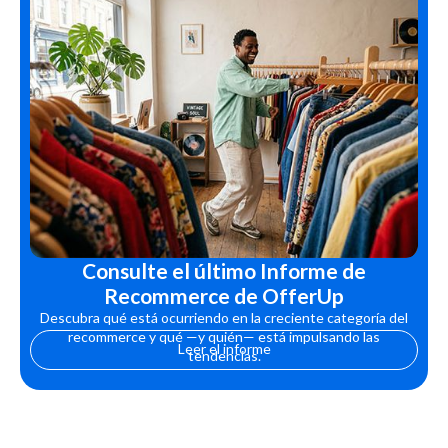
Consulte el último Informe de
Recommerce de OfferUp
Descubra qué está ocurriendo en la creciente categoría del
recommerce y qué —y quién— está impulsando las
Leer el informe
tendencias.